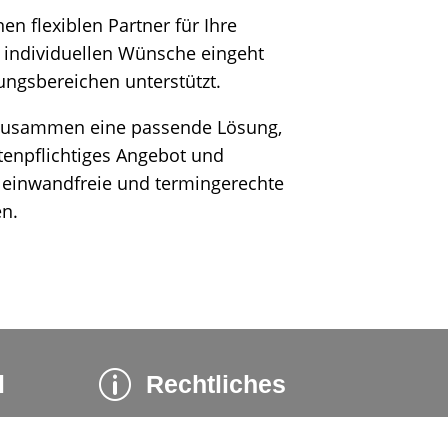
nen flexiblen Partner für Ihre
e individuellen Wünsche eingeht
tungsbereichen unterstützt.
 zusammen eine passende Lösung,
tenpflichtiges
Angebot und
e einwandfreie und termingerechte
n.
p
l
Rechtliches
immermann-
Impressum