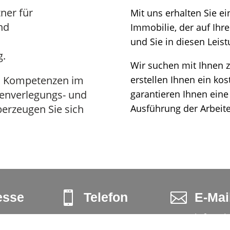
ner für
Mit uns erhalten Sie ei
nd
Immobilie, der auf Ihr
und Sie in diesen Leis
g.
Wir suchen mit Ihnen
en Kompetenzen im
erstellen Ihnen ein
kos
senverlegungs- und
garantieren Ihnen ein
berzeugen Sie sich
Ausführung der Arbeite


esse
Telefon
E-Mai
str. 3
02324-9901264
info@z